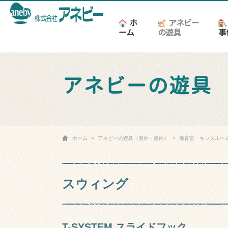
ホ
アネビー
ーム
の遊具
事
アネビーの遊具
ホーム
アネビーの遊具（屋外・屋内）
保育室・キッズルー
スウィング
T-SYSTEM スライドフック