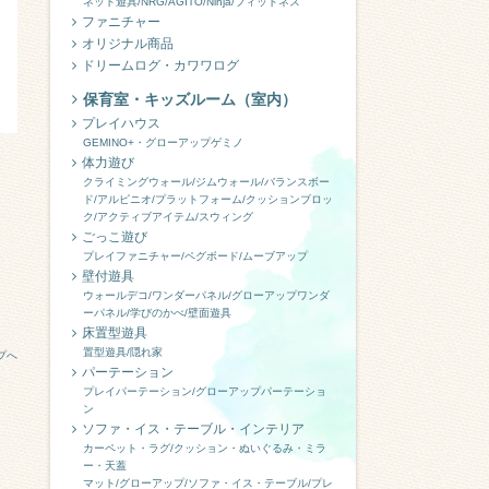
ネット遊具/NRG/AGITO/Ninja/フィットネス
ファニチャー
オリジナル商品
ドリームログ・カワワログ
保育室・キッズルーム（室内）
プレイハウス
GEMINO+・グローアップゲミノ
体力遊び
クライミングウォール/
ジムウォール/バランスボー
ド/アルピニオ/プラットフォーム/クッションブロッ
ク/アクティブアイテム/スウィング
ごっこ遊び
プレイファニチャー/ペグボード/ムーブアップ
壁付遊具
ウォールデコ/ワンダーパネル/グローアップワンダ
ーパネル/学びのかべ/壁面遊具
床置型遊具
置型遊具/隠れ家
プへ
パーテーション
プレイパーテーション/グローアップパーテーショ
ン
ソファ・イス・テーブル・インテリア
カーペット・ラグ/クッション・ぬいぐるみ・ミラ
ー・天蓋
マット/グローアップ/ソファ・イス・テーブル/プレ