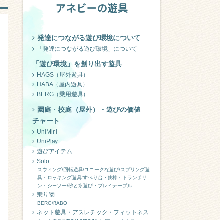
アネビーの遊具
発達につながる遊び環境について
「発達につながる遊び環境」について
「遊び環境」を創り出す遊具
HAGS（屋外遊具）
HABA（屋内遊具）
BERG（乗用遊具）
園庭・校庭（屋外）・遊びの価値
チャート
UniMini
UniPlay
遊びアイテム
Solo
スウィング/回転遊具/ユニークな遊び/スプリング遊
具・ロッキング遊具/すべり台・鉄棒・トランポリ
ン・シーソー/砂と水遊び・プレイテーブル
乗り物
BERG/RABO
ネット遊具・アスレチック・フィットネス