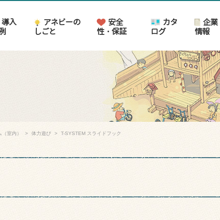
導入
アネビーの
安全
カタ
企業
例
しごと
性・保証
ログ
情報
ム（室内）
体力遊び
T-SYSTEM スライドフック