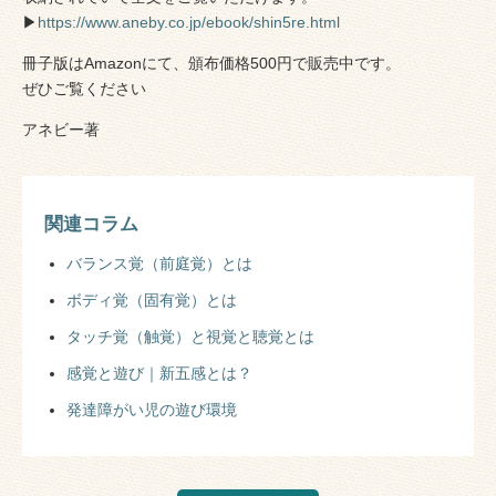
▶
https://www.aneby.co.jp/ebook/shin5re.html
冊子版はAmazonにて、頒布価格500円で販売中です。
ぜひご覧ください
アネビー著
関連コラム
バランス覚（前庭覚）とは
ボディ覚（固有覚）とは
タッチ覚（触覚）と視覚と聴覚とは
感覚と遊び｜新五感とは？
発達障がい児の遊び環境