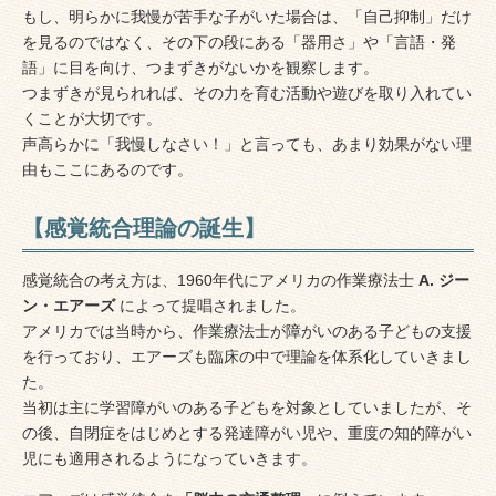
もし、明らかに我慢が苦手な子がいた場合は、「自己抑制」だけ
を見るのではなく、その下の段にある「器用さ」や「言語・発
語」に目を向け、つまずきがないかを観察します。
つまずきが見られれば、その力を育む活動や遊びを取り入れてい
くことが大切です。
声高らかに「我慢しなさい！」と言っても、あまり効果がない理
由もここにあるのです。
【感覚統合理論の誕生】
感覚統合の考え方は、1960年代にアメリカの作業療法士
A. ジー
ン・エアーズ
によって提唱されました。
アメリカでは当時から、作業療法士が障がいのある子どもの支援
を行っており、エアーズも臨床の中で理論を体系化していきまし
た。
当初は主に学習障がいのある子どもを対象としていましたが、そ
の後、自閉症をはじめとする発達障がい児や、重度の知的障がい
児にも適用されるようになっていきます。