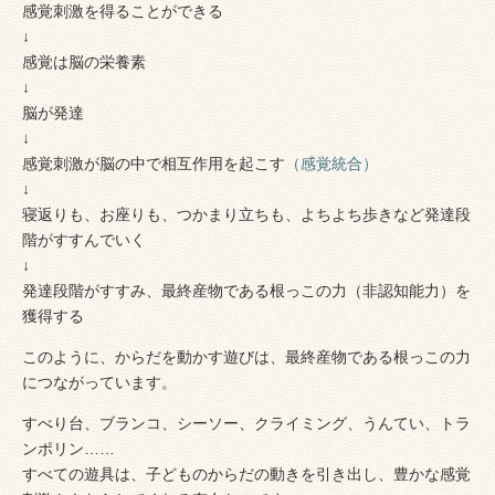
感覚刺激を得ることができる
↓
感覚は脳の栄養素
↓
脳が発達
↓
感覚刺激が脳の中で相互作用を起こす
（感覚統合）
↓
寝返りも、お座りも、つかまり立ちも、よちよち歩きなど発達段
階がすすんでいく
↓
発達段階がすすみ、最終産物である根っこの力（非認知能力）を
獲得する
このように、からだを動かす遊びは、最終産物である根っこの力
につながっています。
すべり台、ブランコ、シーソー、クライミング、うんてい、トラ
ンポリン……
すべての遊具は、子どものからだの動きを引き出し、豊かな感覚