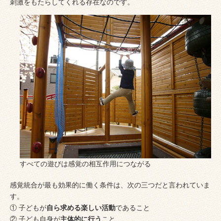
刺激をもたらしてくれる存在なのです。
すべての遊びは感覚の相互作用につながる
感覚統合が最も効果的に働く条件は、次の三つだと言われていま
す。
① 子どもが
自ら求める楽しい活動
であること
② 子ども自身が
主体的に行う
こと