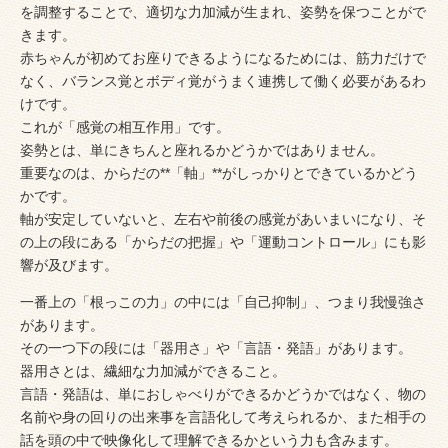
を調整することで、適切な力加減が生まれ、姿勢を保つことがで
きます。
赤ちゃんが初めてお座りできるようになるためには、筋力だけで
なく、バランス覚とボディ覚がうまく連携して働く必要があるわ
けです。
これが「感覚の相互作用」です。
姿勢とは、単にきちんと座れるかどうかではありません。
重要なのは、からだの**「軸」**がしっかりとできているかどう
かです。
軸が安定していないと、左右や前後の感覚があいまいになり、そ
の上の段にある「からだの把握」や「運動コントロール」にも影
響が及びます。
一番上の「根っこの力」の中には「自己抑制」、つまり我慢強さ
があります。
その一つ下の段には「器用さ」や「言語・発語」があります。
器用さとは、繊細な力加減ができること。
言語・発語は、単におしゃべりができるかどうかではなく、物の
名前や身の回りの出来事を言語化して考えられるか、また相手の
話を頭の中で映像化して理解できるかという力も含みます。