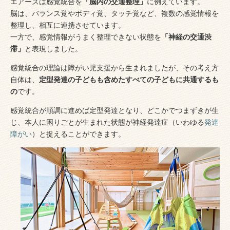
エアーズは感覚統合を
「脳内の交通整理」
に例えています。
脳は、バランス覚やボディ覚、タッチ覚など、複数の感覚情報を
整理し、相互に連携させています。
一方で、感覚情報がうまく整理できない状態を
「神経の交通渋
滞」
と表現しました。
感覚統合の理論は障がい児支援から生まれましたが、その考え方
自体は、
定型発達の子どもも含めたすべての子どもに共通するも
の
です。
感覚統合が順調に進めば定型発達となり、どこかでつまずきが生
じ、本人に困りごとが生まれた状態が神経発達症（いわゆる
発達
障がい
）と捉えることができます。