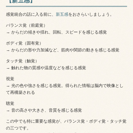
【新五感】
感覚統合の話に入る前に、
新五感
をおさらいしましょう。
バランス覚（前庭覚）
→ からだの傾きや揺れ、回転、スピードを感じる感覚
ボディ覚（固有覚）
→ からだの形や力加減など、筋肉や関節の動きを感じる感覚
タッチ覚（触覚）
→ 触れた物の質感や温度などを感じる感覚
視覚
→ 光の色や強さを感じる感覚。得られた情報は脳内で映像とし
て再構築される
聴覚
→ 音の高さや大きさ、音質を感じる感覚
この中でも特に重要な感覚が、バランス覚・ボディ覚・タッチ覚
の三つです。