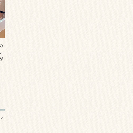
め
っ
が
ン
。