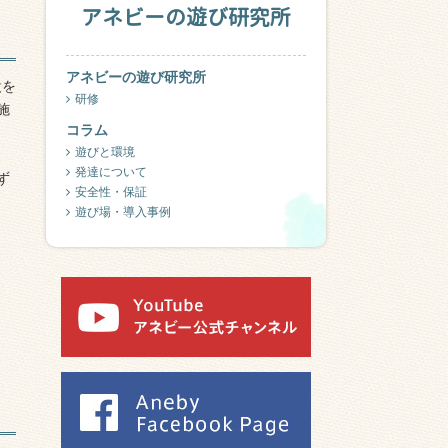
アネビーの遊び研究所
アネビーの遊び研究所
設を
研修
施
コラム
遊びと環境
発達について
ず
安全性・保証
遊び場・導入事例