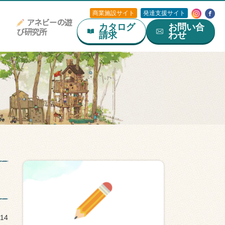
商業施設サイト
発達支援サイト
アネビーの遊
カタログ
お問い合
び研究所
請求
わせ
.14