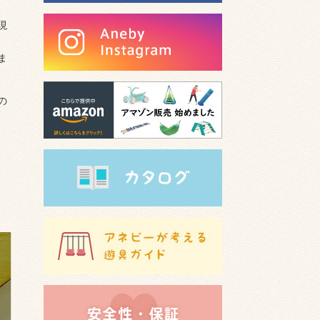
現
ま
の