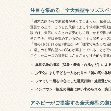
注目を集める「全天候型キッズスペ
「週末の雨予報で来館者が減ってしまった、猛暑日
運営する上で、こうした天候による来場者数の変動
設では、天気に左右されず安心して過ごせる空間の
そこで今、注目を集めているのが「全天候型キッズ
「雨の日に行ける屋内施設」や「猛暑でも安心な遊
に楽しめる屋内型への関心が高まっていることが分
こうしたニーズの背景にはさまざまな社会的な変化
異常気象の増加（猛暑・豪雨・台風など）によ
少子化により子ども一人あたりの「質の高い体
ファミリー層を中心にした購買行動・施設選び
インバウンド観光の回復に伴い求められる、訪
アネビーがご提案する全天候型の遊