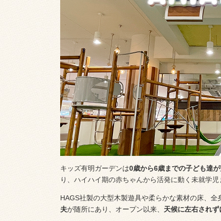
キッズ有明ガーデンは
0歳から6歳までの子ども達
り、ハイハイ期の赤ちゃんから活発に動く未就学児
HAGS社製の大型木製遊具や柔らかな素材の床、全
夫
が随所にあり、オープン以来、
天候に左右されず