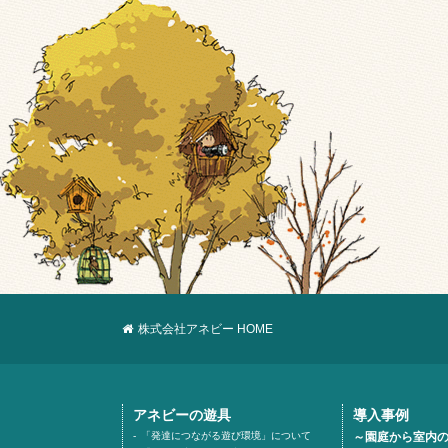
株式会社アネビー HOME
アネビーの遊具
導入事例
「発達につながる遊び環境」について
～園庭から室内